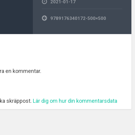
2021-01-17
Inläggsnavigering
9789176340172-500×500
era en kommentar.
ka skräppost.
Lär dig om hur din kommentarsdata