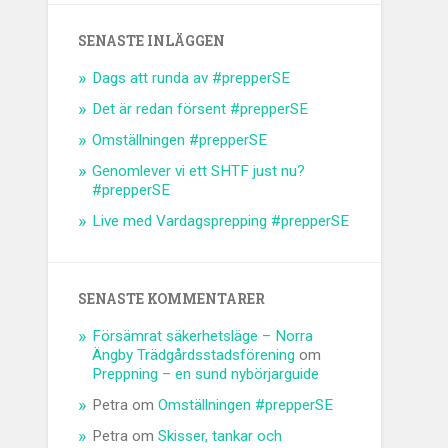
SENASTE INLÄGGEN
Dags att runda av #prepperSE
Det är redan försent #prepperSE
Omställningen #prepperSE
Genomlever vi ett SHTF just nu?
#prepperSE
Live med Vardagsprepping #prepperSE
SENASTE KOMMENTARER
Försämrat säkerhetsläge – Norra
Ängby Trädgårdsstadsförening
om
Preppning – en sund nybörjarguide
Petra
om
Omställningen #prepperSE
Petra
om
Skisser, tankar och