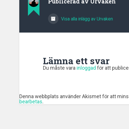
Publicerad av
Urvaken
Visa alla inlägg av Urvaken
Lämna ett svar
Du måste vara
inloggad
för att public
Denna webbplats använder Akismet för att mins
bearbetas
.