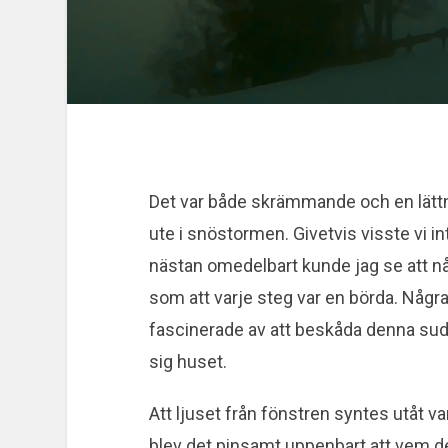
Det var både skrämmande och en lätt
ute i snöstormen. Givetvis visste vi i
nästan omedelbart kunde jag se att någ
som att varje steg var en börda. Några
fascinerade av att beskåda denna sud
sig huset.
Att ljuset från fönstren syntes utåt va
blev det pinsamt uppenbart att vem de