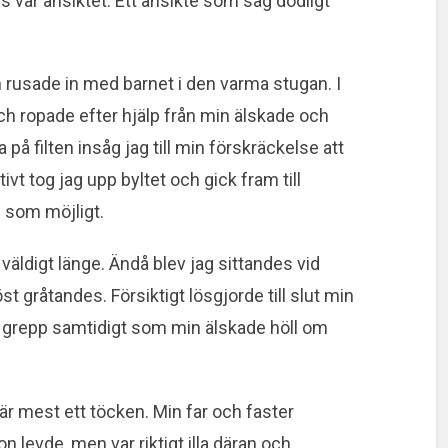
es var ansiktet. Ett ansikte som såg dödligt
 rusade in med barnet i den varma stugan. I
ch ropade efter hjälp från min älskade och
på filten insåg jag till min förskräckelse att
ktivt tog jag upp byltet och gick fram till
 som möjligt.
 väldigt länge. Ändå blev jag sittandes vid
st gråtandes. Försiktigt lösgjorde till slut min
t grepp samtidigt som min älskade höll om
r mest ett töcken. Min far och faster
on levde, men var riktigt illa däran och