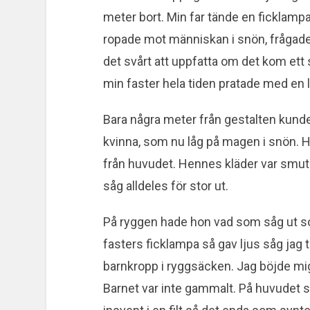
meter bort. Min far tände en ficklampa
ropade mot människan i snön, frågad
det svårt att uppfatta om det kom ett 
min faster hela tiden pratade med en lug
Bara några meter från gestalten kunde j
kvinna, som nu låg på magen i snön. H
från huvudet. Hennes kläder var smuts
såg alldeles för stor ut.
På ryggen hade hon vad som såg ut s
fasters ficklampa så gav ljus såg jag ti
barnkropp i ryggsäcken. Jag böjde mig 
Barnet var inte gammalt. På huvudet s