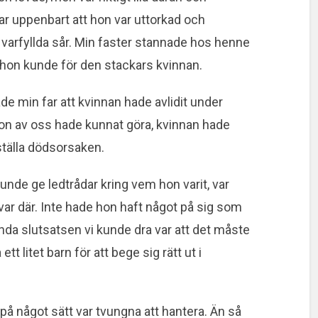
r uppenbart att hon var uttorkad och
a varfyllda sår. Min faster stannade hos henne
ad hon kunde för den stackars kvinnan.
e min far att kvinnan hade avlidit under
gon av oss hade kunnat göra, kvinnan hade
tställa dödsorsaken.
unde ge ledtrådar kring vem hon varit, var
var där. Inte hade hon haft något på sig som
nda slutsatsen vi kunde dra var att det måste
 ett litet barn för att bege sig rätt ut i
å något sätt var tvungna att hantera. Än så