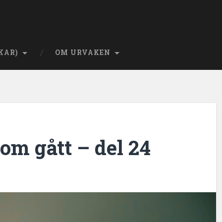
KAR)
OM URVAKEN
om gått – del 24