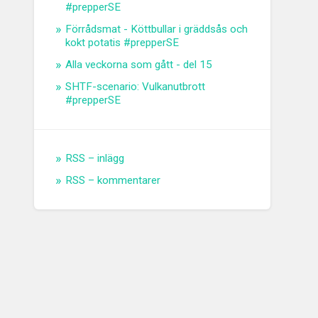
#prepperSE
Förrådsmat - Köttbullar i gräddsås och
kokt potatis #prepperSE
Alla veckorna som gått - del 15
SHTF-scenario: Vulkanutbrott
#prepperSE
RSS – inlägg
RSS – kommentarer