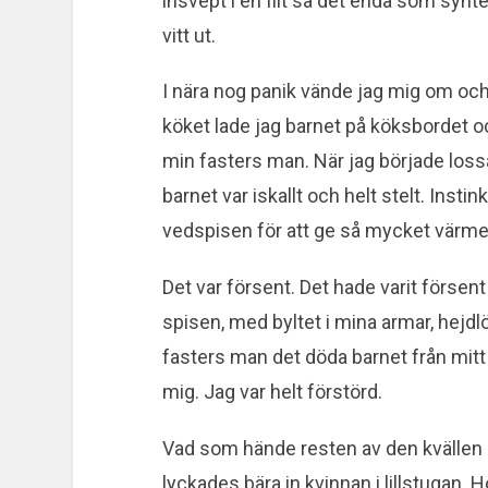
insvept i en filt så det enda som synt
vitt ut.
I nära nog panik vände jag mig om och
köket lade jag barnet på köksbordet o
min fasters man. När jag började lossa 
barnet var iskallt och helt stelt. Instin
vedspisen för att ge så mycket värme
Det var försent. Det hade varit försent
spisen, med byltet i mina armar, hejdlö
fasters man det döda barnet från mit
mig. Jag var helt förstörd.
Vad som hände resten av den kvällen ä
lyckades bära in kvinnan i lillstugan. H