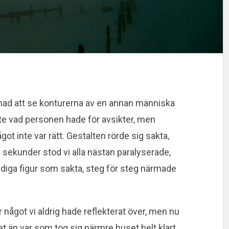
nad att se konturerna av en annan människa
nte vad personen hade för avsikter, men
ot inte var rätt. Gestalten rörde sig sakta,
 sekunder stod vi alla nästan paralyserade,
diga figur som sakta, steg för steg närmade
r något vi aldrig hade reflekterat över, men nu
t än var som tog sig närmre huset helt klart