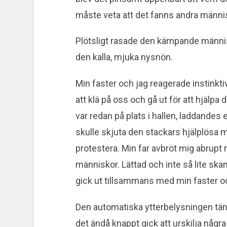
måste veta att det fanns andra männis
Plötsligt rasade den kämpande människ
den kalla, mjuka nysnön.
Min faster och jag reagerade instinkti
att klä på oss och gå ut för att hjälp
var redan på plats i hallen, laddandes 
skulle skjuta den stackars hjälplösa 
protestera. Min far avbröt mig abrupt 
människor. Lättad och inte så lite sk
gick ut tillsammans med min faster oc
Den automatiska ytterbelysningen tände
det ändå knappt gick att urskilja någr