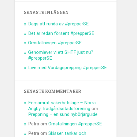
SENASTE INLÄGGEN
Dags att runda av #prepperSE
Det är redan försent #prepperSE
Omställningen #prepperSE
Genomlever vi ett SHTF just nu?
#prepperSE
Live med Vardagsprepping #prepperSE
SENASTE KOMMENTARER
Försämrat säkerhetsläge – Norra
Ängby Trädgårdsstadsförening
om
Preppning – en sund nybörjarguide
Petra
om
Omställningen #prepperSE
Petra
om
Skisser, tankar och