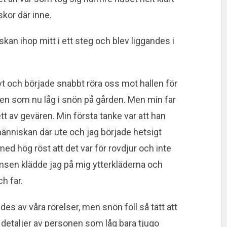
kor där inne.
an ihop mitt i ett steg och blev liggandes i
vt och började snabbt röra oss mot hallen för
a den som nu låg i snön på gården. Men min far
ett av gevären. Min första tanke var att han
människan där ute och jag började hetsigt
med hög röst att det var för rovdjur och inte
amsen klädde jag på mig ytterkläderna och
h far.
s av våra rörelser, men snön föll så tätt att
a detaljer av personen som låg bara tjugo