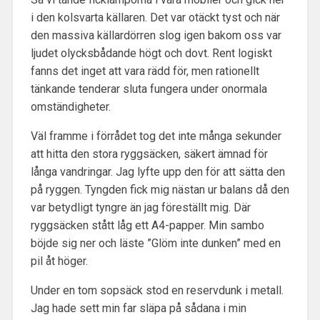
i den kolsvarta källaren. Det var otäckt tyst och när
den massiva källardörren slog igen bakom oss var
ljudet olycksbådande högt och dovt. Rent logiskt
fanns det inget att vara rädd för, men rationellt
tänkande tenderar sluta fungera under onormala
omständigheter.
Väl framme i förrådet tog det inte många sekunder
att hitta den stora ryggsäcken, säkert ämnad för
långa vandringar. Jag lyfte upp den för att sätta den
på ryggen. Tyngden fick mig nästan ur balans då den
var betydligt tyngre än jag föreställt mig. Där
ryggsäcken stått låg ett A4-papper. Min sambo
böjde sig ner och läste ”Glöm inte dunken” med en
pil åt höger.
Under en tom sopsäck stod en reservdunk i metall.
Jag hade sett min far släpa på sådana i min