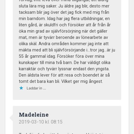
sluta lära mig saker. Ju äldre jag blir, desto mer
tacksam blir jag över det jag fick med mig från
min barndom. Idag har jag flera utbildningar, en
liten gård, är skuldfri och försöker att år från år
öka min grad av självförsörjning när det gäller
mat, men är tyvärr beroende av lönearbete av
olika skäl. Andra områden kommer jag inte att
mäkta med att bli självförsörjande i…tror jag…är ju
55 år gammal idag. Försöker föra över mina
kunskaper till mina två barn. De har väldigt olika
karraktär och tyvärr lyssnar endast den yngsta.
Den äldsta lever för att resa och boendet är så
tomt det bara kan bli. Vilket ger mig ångest.
Laddar in …
Madeleine
2019-03-10 kl. 08:15