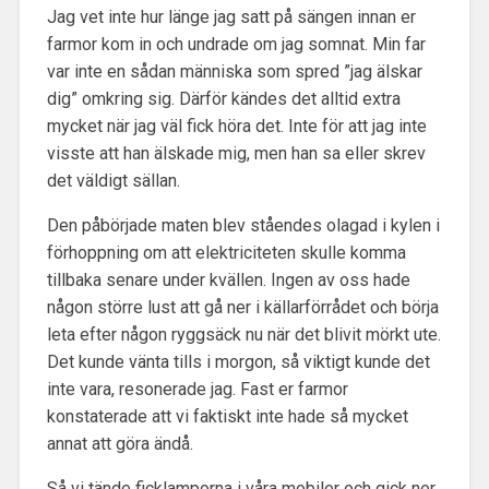
Jag vet inte hur länge jag satt på sängen innan er
farmor kom in och undrade om jag somnat. Min far
var inte en sådan människa som spred ”jag älskar
dig” omkring sig. Därför kändes det alltid extra
mycket när jag väl fick höra det. Inte för att jag inte
visste att han älskade mig, men han sa eller skrev
det väldigt sällan.
Den påbörjade maten blev ståendes olagad i kylen i
förhoppning om att elektriciteten skulle komma
tillbaka senare under kvällen. Ingen av oss hade
någon större lust att gå ner i källarförrådet och börja
leta efter någon ryggsäck nu när det blivit mörkt ute.
Det kunde vänta tills i morgon, så viktigt kunde det
inte vara, resonerade jag. Fast er farmor
konstaterade att vi faktiskt inte hade så mycket
annat att göra ändå.
Så vi tände ficklamporna i våra mobiler och gick ner