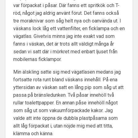
var förpackat i påsar. Där fanns ett spritkök och T-
röd, något jag aldrig använt förut. Det fanns också
tre moraknivar som såg helt nya och oanvända ut. I
väskans lock låg ett vattenfilter, en ficklampa och en
vägatlas. Givetvis minns jag inte exakt vad som
fanns i väskan, det är trots allt väldigt många år
sedan vi satt där i mörkret med enbart ljuset från
mobilernas ficklampor.
Min älskling satte sig med vägatlasen medans jag
fortsatte rota runt bland väskans innehåll. På ena
yttersidan av väskan satt en lång pip som såg ut att
passa på bränsledunken. Två påsar innehöll två
rullar toalettpapper. En annan påse innehöll något
som såg ut som vakuumförpackade kakor. Jag
valde att inte öppna de dubbla plastpåsarna som
allt låg förpackat i, utan nöjde mig med att titta,
klämma och känna.