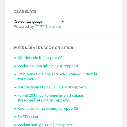
TRANSLATE
Powered by
Translate
POPULÄRA INLÄGG OCH SIDOR
Gör det enkelt #prepperSE
Veckorna som gått (96) #prepperSE
Ett blivande odlingsland och vikten av underhåll
#prepperSE
När förråden tagit slut – del 4 #prepperSE
Farväl 2016, du kommer inte att saknas
#prepperåret2016 #prepperSE
Kostnader för prepping #prepperSE
SHFT-scenarier
Veckan som gått (57) #prepperSE