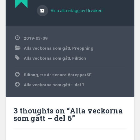
Visa alla inlägg av Urvaken
2019-03-09
Alla veckorna som gått
,
Preppning
Alla veckorna som gått
,
Fiktion
Inläggsnavigering
Biltong, tre år senare #prepperSE
Alla veckorna som gått – del 7
3 thoughts on “
Alla veckorna
som gått – del 6
”