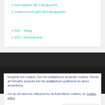
Retrospektiv del 2 #prepperSE
Veckorna som gått (85) #prepperSE
RSS – inlägg
RSS – kommentarer
PROUDLY POWERED BY WORDPRESS
|
THEME:
Integritet och cookies: Den här webbplatsen använder cookies. Genom
BASKERVILLE 2 BY
ANDERS NOREN
.
att fortsätta använda den här webbplatsen godkänner du deras
UP ↑
användning.
Om du vill veta mer, inklusive hur du kontrollerar cookies, se:
Cookie-
policy