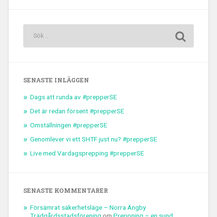
SENASTE INLÄGGEN
Dags att runda av #prepperSE
Det är redan försent #prepperSE
Omställningen #prepperSE
Genomlever vi ett SHTF just nu? #prepperSE
Live med Vardagsprepping #prepperSE
SENASTE KOMMENTARER
Försämrat säkerhetsläge – Norra Ängby
Trädgårdsstadsförening
om
Preppning – en sund