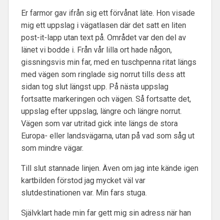
Er farmor gav ifrån sig ett förvånat läte. Hon visade
mig ett uppslag i vägatlasen där det satt en liten
post-it-lapp utan text på. Området var den del av
länet vi bodde i. Från vår lilla ort hade någon,
gissningsvis min far, med en tuschpenna ritat längs
med vägen som ringlade sig norrut tills dess att
sidan tog slut längst upp. På nästa uppslag
fortsatte markeringen och vägen. Så fortsatte det,
uppslag efter uppslag, längre och längre norrut.
Vägen som var utritad gick inte längs de stora
Europa- eller landsvägarna, utan på vad som såg ut
som mindre vägar.
Till slut stannade linjen. Även om jag inte kände igen
kartbilden förstod jag mycket väl var
slutdestinationen var. Min fars stuga.
Självklart hade min far gett mig sin adress när han