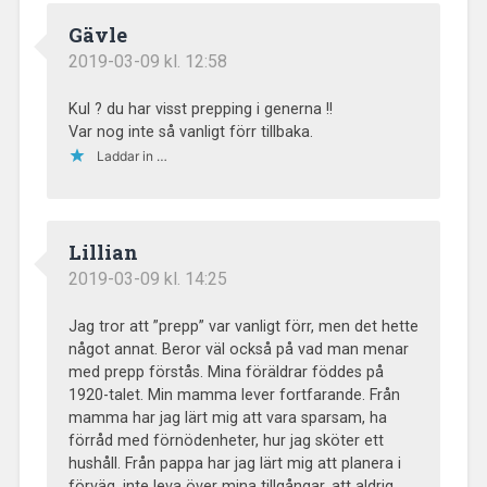
Gävle
2019-03-09 kl. 12:58
Kul ? du har visst prepping i generna !!
Var nog inte så vanligt förr tillbaka.
Laddar in …
Lillian
2019-03-09 kl. 14:25
Jag tror att ”prepp” var vanligt förr, men det hette
något annat. Beror väl också på vad man menar
med prepp förstås. Mina föräldrar föddes på
1920-talet. Min mamma lever fortfarande. Från
mamma har jag lärt mig att vara sparsam, ha
förråd med förnödenheter, hur jag sköter ett
hushåll. Från pappa har jag lärt mig att planera i
förväg, inte leva över mina tillgångar, att aldrig