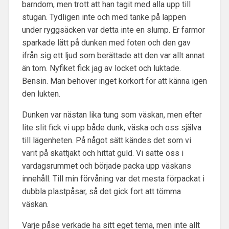
barndom, men trott att han tagit med alla upp till
stugan. Tydligen inte och med tanke på lappen
under ryggsäcken var detta inte en slump. Er farmor
sparkade lätt på dunken med foten och den gav
ifrån sig ett ljud som berättade att den var allt annat
än tom. Nyfiket fick jag av locket och luktade.
Bensin. Man behöver inget körkort för att känna igen
den lukten.
Dunken var nästan lika tung som väskan, men efter
lite slit fick vi upp både dunk, väska och oss själva
till lägenheten. På något sätt kändes det som vi
varit på skattjakt och hittat guld. Vi satte oss i
vardagsrummet och började packa upp väskans
innehåll. Till min förvåning var det mesta förpackat i
dubbla plastpåsar, så det gick fort att tömma
väskan.
Varje påse verkade ha sitt eget tema, men inte allt