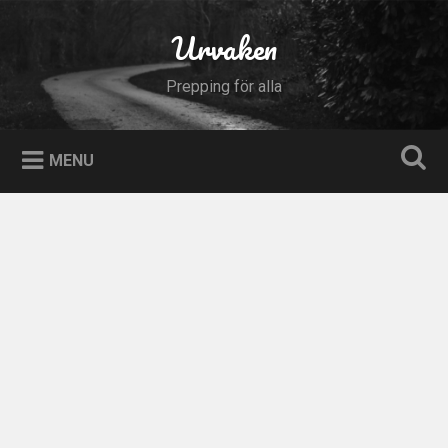
Skip
to
Urvaken
Search
content
Prepping för alla
MENU