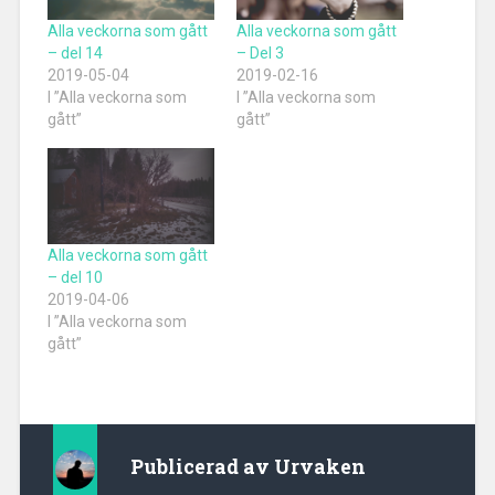
Alla veckorna som gått
Alla veckorna som gått
– del 14
– Del 3
2019-05-04
2019-02-16
I ”Alla veckorna som
I ”Alla veckorna som
gått”
gått”
Alla veckorna som gått
– del 10
2019-04-06
I ”Alla veckorna som
gått”
Publicerad av
Urvaken