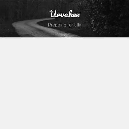
Skip
to
Urvaken
Search
content
Prepping för alla