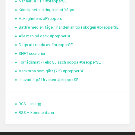
När har SHTF? #prepperSE
Känsligheten kring klimatfrågor
Veklighetens #Preppers
Bättre med en fågel i handen än tio i skogen #prepperSE
Alle man på däck #prepperSE
Dags att runda av #prepperSE
SHFT-scenarier
Förrådsmat - Felix Gulasch soppa #prepperSE
Veckorna som gått (72) #prepperSE
I huvudet på Urvaken #prepperSE
RSS – inlägg
RSS – kommentarer