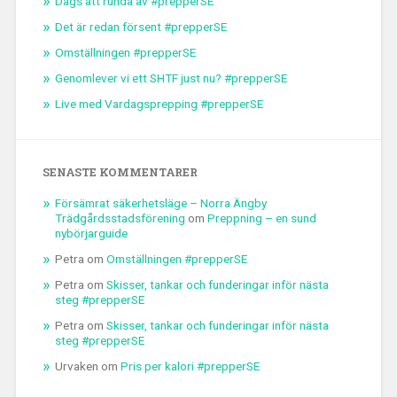
Dags att runda av #prepperSE
Det är redan försent #prepperSE
Omställningen #prepperSE
Genomlever vi ett SHTF just nu? #prepperSE
Live med Vardagsprepping #prepperSE
SENASTE KOMMENTARER
Försämrat säkerhetsläge – Norra Ängby
Trädgårdsstadsförening
om
Preppning – en sund
nybörjarguide
Petra
om
Omställningen #prepperSE
Petra
om
Skisser, tankar och funderingar inför nästa
steg #prepperSE
Petra
om
Skisser, tankar och funderingar inför nästa
steg #prepperSE
Urvaken
om
Pris per kalori #prepperSE