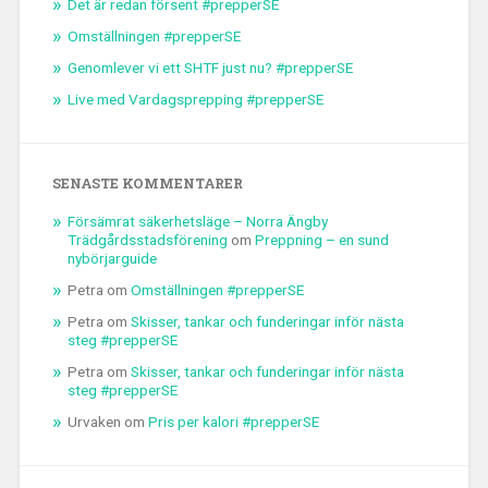
Det är redan försent #prepperSE
Omställningen #prepperSE
Genomlever vi ett SHTF just nu? #prepperSE
Live med Vardagsprepping #prepperSE
SENASTE KOMMENTARER
Försämrat säkerhetsläge – Norra Ängby
Trädgårdsstadsförening
om
Preppning – en sund
nybörjarguide
Petra
om
Omställningen #prepperSE
Petra
om
Skisser, tankar och funderingar inför nästa
steg #prepperSE
Petra
om
Skisser, tankar och funderingar inför nästa
steg #prepperSE
Urvaken
om
Pris per kalori #prepperSE