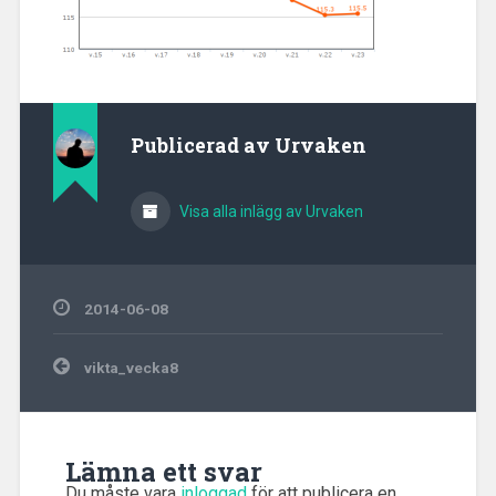
Publicerad av
Urvaken
Visa alla inlägg av Urvaken
2014-06-08
Inläggsnavigering
vikta_vecka8
Lämna ett svar
Du måste vara
inloggad
för att publicera en