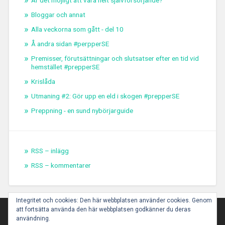
Är det möjligt att vara helt självförsörjande?
Bloggar och annat
Alla veckorna som gått - del 10
Å andra sidan #perpperSE
Premisser, förutsättningar och slutsatser efter en tid vid
hemstället #prepperSE
Krislåda
Utmaning #2: Gör upp en eld i skogen #prepperSE
Preppning - en sund nybörjarguide
RSS – inlägg
RSS – kommentarer
Integritet och cookies: Den här webbplatsen använder cookies. Genom
att fortsätta använda den här webbplatsen godkänner du deras
användning.