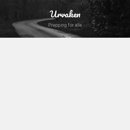
Skip
to
Urvaken
Search
content
Prepping för alla