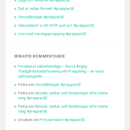
Dags att runda av #prepperSE
Det är redan försent #prepperSE
Omställningen #prepperSE
Genomlever vi ett SHTF just nu? #prepperSE
Live med Vardagsprepping #prepperSE
SENASTE KOMMENTARER
Försämrat säkerhetsläge – Norra Ängby
Trädgårdsstadsförening
om
Preppning – en sund
nybörjarguide
Petra
om
Omställningen #prepperSE
Petra
om
Skisser, tankar och funderingar inför nästa
steg #prepperSE
Petra
om
Skisser, tankar och funderingar inför nästa
steg #prepperSE
Urvaken
om
Pris per kalori #prepperSE