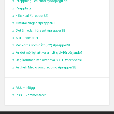
Preppning - en sund nybörjarguide
Prepplista
456 kcal #prepperSE
Omställningen #prepperSE
Det är redan försent #prepperSE
SHFT-scenarier
Veckorna som gått (72) #prepperSE
Är det möjligt att vara helt självförsörjande?
Jag kommer inte överleva SHTF #prepperSE
Artikel i Metro om prepping #prepperSE
RSS – inlägg
RSS – kommentarer