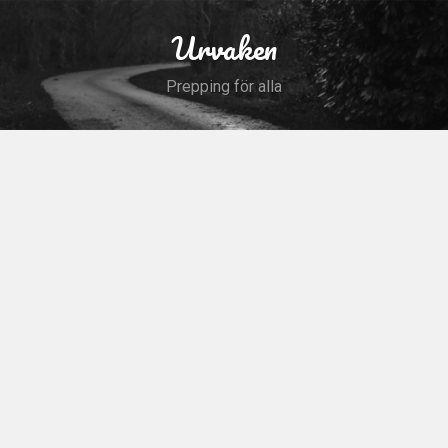
Skip
to
Urvaken
Search
content
Prepping för alla