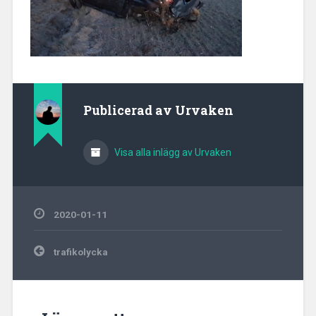
Publicerad av
Urvaken
Visa alla inlägg av Urvaken
2020-01-11
Inläggsnavigering
trafikolycka