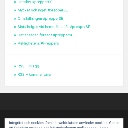
Höstlov #prepperSE
Mycket och inget #prepperSE
Omställningen #prepperSE
Sista helgen vid hemstället i år #prepperSE
Det är redan försent #prepperSE
Veklighetens #Preppers
RSS – inlägg
RSS – kommentarer
PROUDLY POWERED BY WORDPRESS
|
THEME:
Integritet och cookies: Den här webbplatsen använder cookies. Genom
BASKERVILLE 2 BY
ANDERS NOREN
.