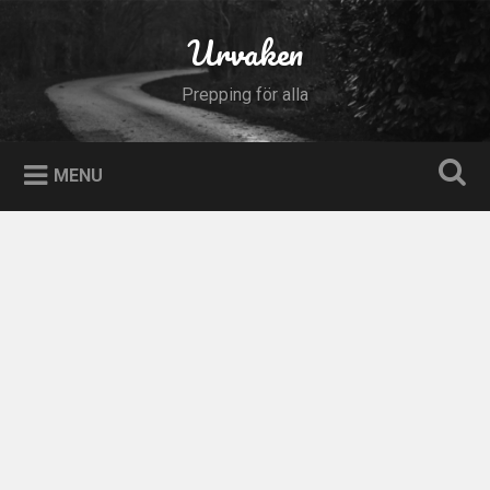
Skip
to
Urvaken
Search
content
Prepping för alla
MENU