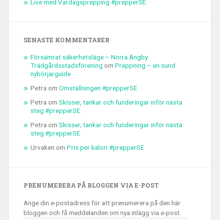
Live med Vardagsprepping #prepperSE
SENASTE KOMMENTARER
Försämrat säkerhetsläge – Norra Ängby
Trädgårdsstadsförening
om
Preppning – en sund
nybörjarguide
Petra
om
Omställningen #prepperSE
Petra
om
Skisser, tankar och funderingar inför nästa
steg #prepperSE
Petra
om
Skisser, tankar och funderingar inför nästa
steg #prepperSE
Urvaken
om
Pris per kalori #prepperSE
PRENUMERERA PÅ BLOGGEN VIA E-POST
Ange din e-postadress för att prenumerera på den här
bloggen och få meddelanden om nya inlägg via e-post.
E-