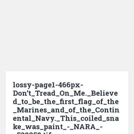
lossy-page1-466px-
Don’t_Tread_On_Me._Believe
d_to_be_the_first_flag_of_the
_Marines_and_of_the_Contin
ental_Navy._This_coiled_sna
ke_was_paint_-_NARA_-