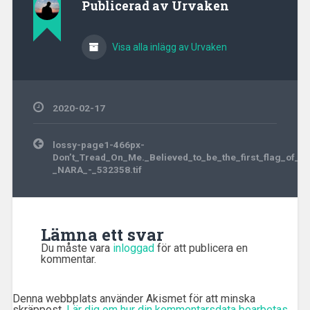
Publicerad av
Urvaken
Visa alla inlägg av Urvaken
2020-02-17
Inläggsnavigering
lossy-page1-466px-
Don’t_Tread_On_Me._Believed_to_be_the_first_flag_of_t
_NARA_-_532358.tif
Lämna ett svar
Du måste vara
inloggad
för att publicera en
kommentar.
Denna webbplats använder Akismet för att minska
skräppost.
Lär dig om hur din kommentarsdata bearbetas
.