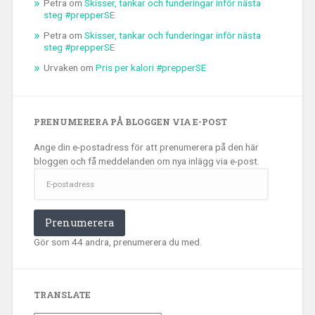
Petra
om
Skisser, tankar och funderingar inför nästa
steg #prepperSE
Petra
om
Skisser, tankar och funderingar inför nästa
steg #prepperSE
Urvaken
om
Pris per kalori #prepperSE
PRENUMERERA PÅ BLOGGEN VIA E-POST
Ange din e-postadress för att prenumerera på den här
bloggen och få meddelanden om nya inlägg via e-post.
E-
postadress
Prenumerera
Gör som 44 andra, prenumerera du med.
TRANSLATE