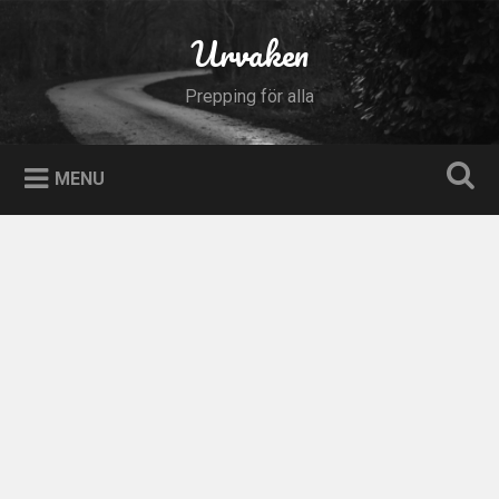
Skip
to
Urvaken
Search
content
Prepping för alla
MENU