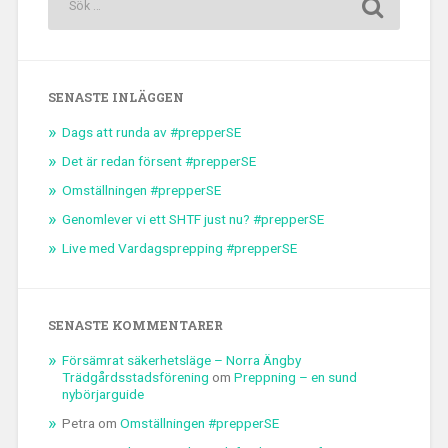
SENASTE INLÄGGEN
Dags att runda av #prepperSE
Det är redan försent #prepperSE
Omställningen #prepperSE
Genomlever vi ett SHTF just nu? #prepperSE
Live med Vardagsprepping #prepperSE
SENASTE KOMMENTARER
Försämrat säkerhetsläge – Norra Ängby
Trädgårdsstadsförening
om
Preppning – en sund
nybörjarguide
Petra
om
Omställningen #prepperSE