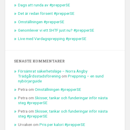
Dags att runda av #prepperSE
Det är redan försent #prepperSE
Omställningen #prepperSE
Genomlever vi ett SHTF just nu? #prepperSE
Live med Vardagsprepping #prepperSE
SENASTE KOMMENTARER
Försämrat säkerhetsläge – Norra Ängby
Trädgårdsstadsförening
om
Preppning – en sund
nybörjarguide
Petra
om
Omställningen #prepperSE
Petra
om
Skisser, tankar och funderingar inför nästa
steg #prepperSE
Petra
om
Skisser, tankar och funderingar inför nästa
steg #prepperSE
Urvaken
om
Pris per kalori #prepperSE