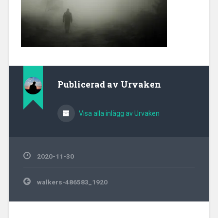
Publicerad av
Urvaken
Visa alla inlägg av Urvaken
2020-11-30
Inläggsnavigering
walkers-486583_1920