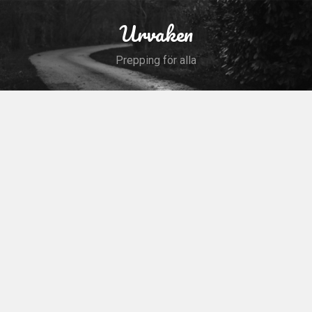
Skip
to
Urvaken
Search
content
Prepping för alla