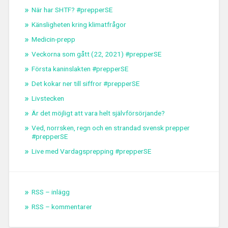
När har SHTF? #prepperSE
Känsligheten kring klimatfrågor
Medicin-prepp
Veckorna som gått (22, 2021) #prepperSE
Första kaninslakten #prepperSE
Det kokar ner till siffror #prepperSE
Livstecken
Är det möjligt att vara helt självförsörjande?
Ved, norrsken, regn och en strandad svensk prepper
#prepperSE
Live med Vardagsprepping #prepperSE
RSS – inlägg
RSS – kommentarer