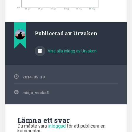
Publicerad av
Urvaken
Visa alla inlägg av Urvaken
2014-05-18
Inläggsnavigering
midja_vecka5
Lämna ett svar
Du måste vara
inloggad
för att publicera en
kommentar.