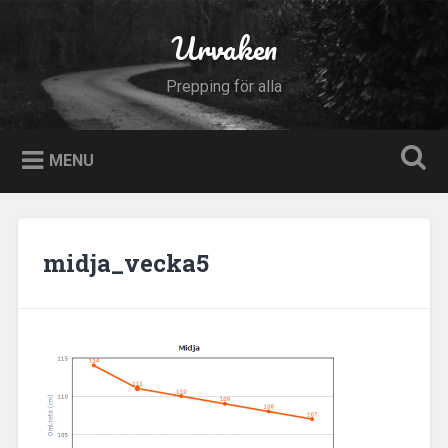
Skip
to
Urvaken
Search
content
Prepping för alla
MENU
midja_vecka5