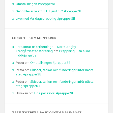
Omställningen #prepperSE
Genomlever vi ett SHTF just nu? #prepperSE
Live med Vardagsprepping #prepperSE
SENASTE KOMMENTARER
Försämrat säkerhetsläge – Norra Ängby
Trädgårdsstadsförening
om
Preppning – en sund
nybörjarguide
Petra
om
Omställningen #prepperSE
Petra
om
Skisser, tankar och funderingar inför nästa
steg #prepperSE
Petra
om
Skisser, tankar och funderingar inför nästa
steg #prepperSE
Urvaken
om
Pris per kalori #prepperSE
PRENUMERERA PÅ BLOGGEN VIA E-POST