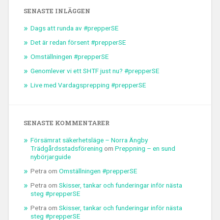
SENASTE INLÄGGEN
Dags att runda av #prepperSE
Det är redan försent #prepperSE
Omställningen #prepperSE
Genomlever vi ett SHTF just nu? #prepperSE
Live med Vardagsprepping #prepperSE
SENASTE KOMMENTARER
Försämrat säkerhetsläge – Norra Ängby
Trädgårdsstadsförening
om
Preppning – en sund
nybörjarguide
Petra
om
Omställningen #prepperSE
Petra
om
Skisser, tankar och funderingar inför nästa
steg #prepperSE
Petra
om
Skisser, tankar och funderingar inför nästa
steg #prepperSE