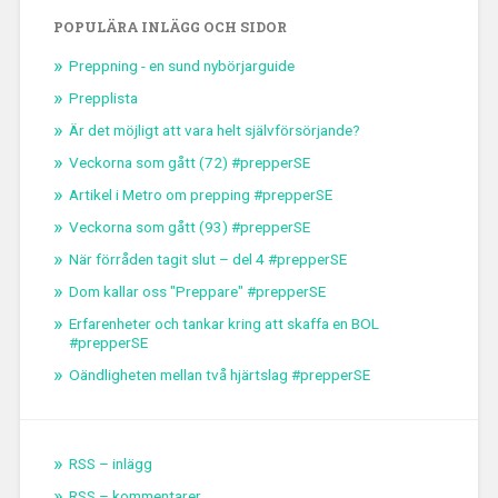
POPULÄRA INLÄGG OCH SIDOR
Preppning - en sund nybörjarguide
Prepplista
Är det möjligt att vara helt självförsörjande?
Veckorna som gått (72) #prepperSE
Artikel i Metro om prepping #prepperSE
Veckorna som gått (93) #prepperSE
När förråden tagit slut – del 4 #prepperSE
Dom kallar oss "Preppare" #prepperSE
Erfarenheter och tankar kring att skaffa en BOL
#prepperSE
Oändligheten mellan två hjärtslag #prepperSE
RSS – inlägg
RSS – kommentarer