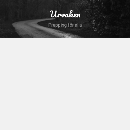
Skip
to
Urvaken
Search
content
Prepping för alla