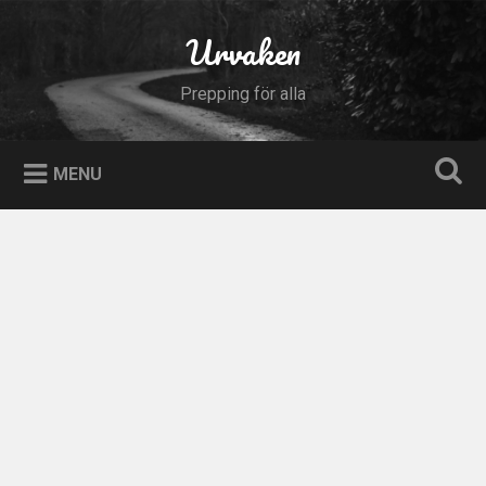
Skip
to
Urvaken
Search
content
Prepping för alla
MENU