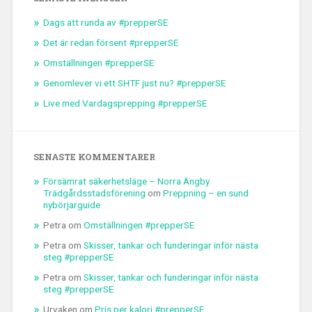
Dags att runda av #prepperSE
Det är redan försent #prepperSE
Omställningen #prepperSE
Genomlever vi ett SHTF just nu? #prepperSE
Live med Vardagsprepping #prepperSE
SENASTE KOMMENTARER
Försämrat säkerhetsläge – Norra Ängby
Trädgårdsstadsförening
om
Preppning – en sund
nybörjarguide
Petra
om
Omställningen #prepperSE
Petra
om
Skisser, tankar och funderingar inför nästa
steg #prepperSE
Petra
om
Skisser, tankar och funderingar inför nästa
steg #prepperSE
Urvaken
om
Pris per kalori #prepperSE