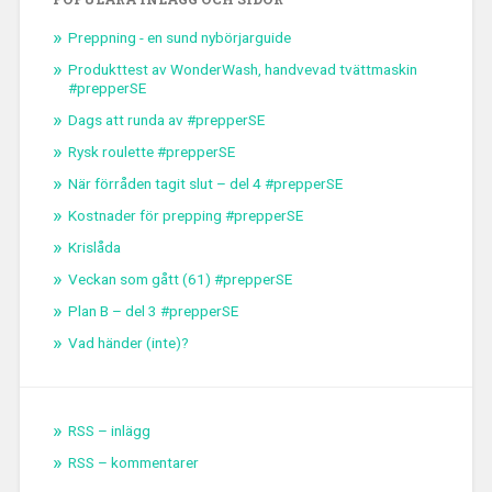
Preppning - en sund nybörjarguide
Produkttest av WonderWash, handvevad tvättmaskin
#prepperSE
Dags att runda av #prepperSE
Rysk roulette #prepperSE
När förråden tagit slut – del 4 #prepperSE
Kostnader för prepping #prepperSE
Krislåda
Veckan som gått (61) #prepperSE
Plan B – del 3 #prepperSE
Vad händer (inte)?
RSS – inlägg
RSS – kommentarer