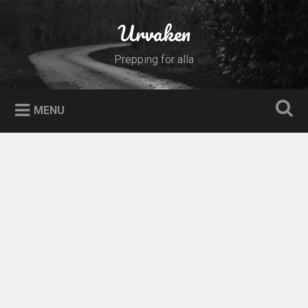
Skip
to
Urvaken
Search
content
Prepping för alla
MENU