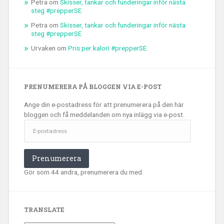
Petra
om
Skisser, tankar och funderingar inför nästa
steg #prepperSE
Petra
om
Skisser, tankar och funderingar inför nästa
steg #prepperSE
Urvaken
om
Pris per kalori #prepperSE
PRENUMERERA PÅ BLOGGEN VIA E-POST
Ange din e-postadress för att prenumerera på den här
bloggen och få meddelanden om nya inlägg via e-post.
E-
postadress
Prenumerera
Gör som 44 andra, prenumerera du med.
TRANSLATE