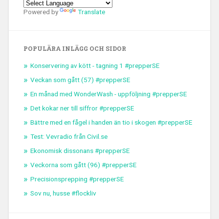
Powered by
Translate
POPULÄRA INLÄGG OCH SIDOR
Konservering av kött - tagning 1 #prepperSE
Veckan som gått (57) #prepperSE
En månad med WonderWash - uppföljning #prepperSE
Det kokar ner till siffror #prepperSE
Bättre med en fågel i handen än tio i skogen #prepperSE
Test: Vevradio från Civil.se
Ekonomisk dissonans #prepperSE
Veckorna som gått (96) #prepperSE
Precisionsprepping #prepperSE
Sov nu, husse #flockliv