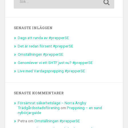
SENASTE INLÄGGEN
Dags att runda av #prepperSE
Det är redan försent #prepperSE
Omställningen #prepperSE
Genomlever vi ett SHTF just nu? #prepperSE
Live med Vardagsprepping #prepperSE
SENASTE KOMMENTARER
Försämrat säkerhetsläge – Norra Ängby
Trädgårdsstadsförening
om
Preppning – en sund
nybörjarguide
Petra
om
Omställningen #prepperSE