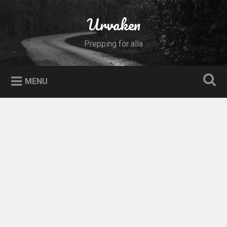
Skip
to
Urvaken
Search
content
Prepping för alla
MENU