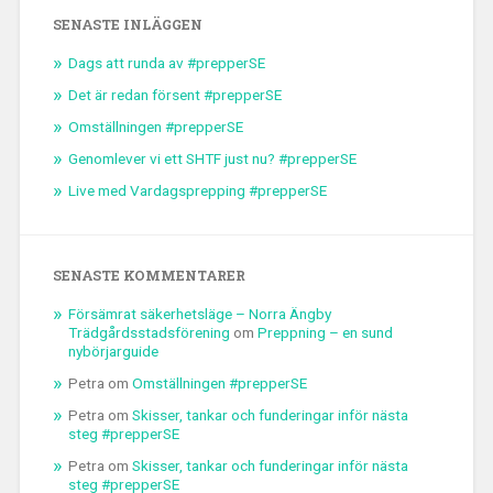
SENASTE INLÄGGEN
Dags att runda av #prepperSE
Det är redan försent #prepperSE
Omställningen #prepperSE
Genomlever vi ett SHTF just nu? #prepperSE
Live med Vardagsprepping #prepperSE
SENASTE KOMMENTARER
Försämrat säkerhetsläge – Norra Ängby
Trädgårdsstadsförening
om
Preppning – en sund
nybörjarguide
Petra
om
Omställningen #prepperSE
Petra
om
Skisser, tankar och funderingar inför nästa
steg #prepperSE
Petra
om
Skisser, tankar och funderingar inför nästa
steg #prepperSE