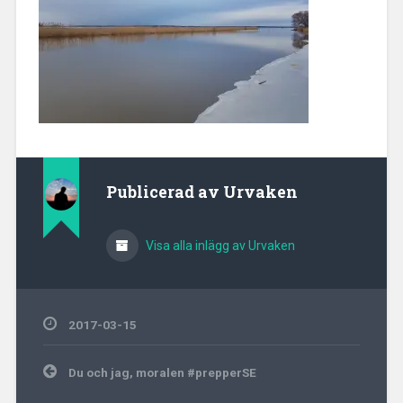
Publicerad av
Urvaken
Visa alla inlägg av Urvaken
2017-03-15
Inläggsnavigering
Du och jag, moralen #prepperSE