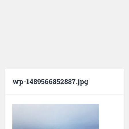
wp-1489566852887.jpg