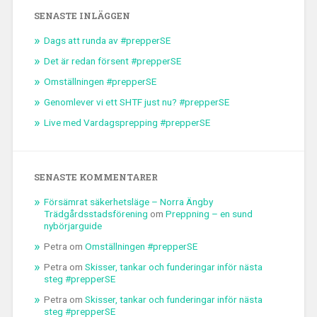
SENASTE INLÄGGEN
Dags att runda av #prepperSE
Det är redan försent #prepperSE
Omställningen #prepperSE
Genomlever vi ett SHTF just nu? #prepperSE
Live med Vardagsprepping #prepperSE
SENASTE KOMMENTARER
Försämrat säkerhetsläge – Norra Ängby
Trädgårdsstadsförening
om
Preppning – en sund
nybörjarguide
Petra
om
Omställningen #prepperSE
Petra
om
Skisser, tankar och funderingar inför nästa
steg #prepperSE
Petra
om
Skisser, tankar och funderingar inför nästa
steg #prepperSE