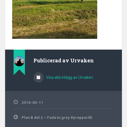
Publicerad av
Urvaken
Visa alla inlägg av Urvaken
2016-06-11
Inläggsnavigering
Plan B del 2 – Fade to grey #prepperSE