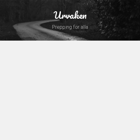
Skip
to
Urvaken
Search
content
Prepping för alla