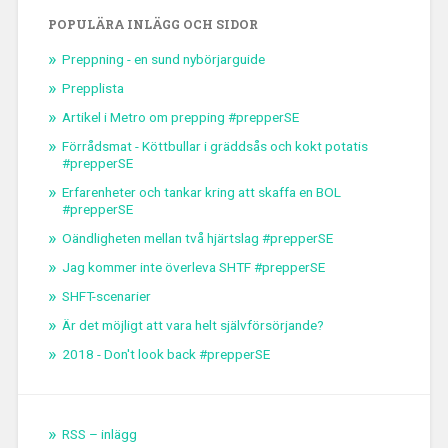
POPULÄRA INLÄGG OCH SIDOR
Preppning - en sund nybörjarguide
Prepplista
Artikel i Metro om prepping #prepperSE
Förrådsmat - Köttbullar i gräddsås och kokt potatis
#prepperSE
Erfarenheter och tankar kring att skaffa en BOL
#prepperSE
Oändligheten mellan två hjärtslag #prepperSE
Jag kommer inte överleva SHTF #prepperSE
SHFT-scenarier
Är det möjligt att vara helt självförsörjande?
2018 - Don't look back #prepperSE
RSS – inlägg