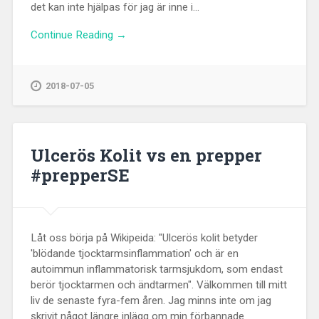
det kan inte hjälpas för jag är inne i...
Continue Reading →
2018-07-05
Ulcerös Kolit vs en prepper
#prepperSE
Låt oss börja på Wikipeida: "Ulcerös kolit betyder
'blödande tjocktarmsinflammation' och är en
autoimmun inflammatorisk tarmsjukdom, som endast
berör tjocktarmen och ändtarmen". Välkommen till mitt
liv de senaste fyra-fem åren. Jag minns inte om jag
skrivit något längre inlägg om min förbannade