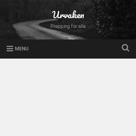
Skip
to
Urvaken
Search
content
Prepping för alla
MENU