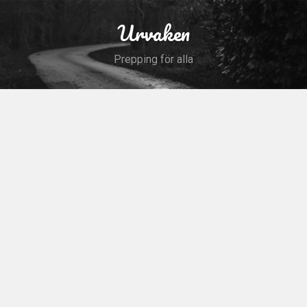
Skip
to
Urvaken
Search
content
Prepping för alla