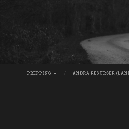
Skip
to
content
Search
PREPPING
ANDRA RESURSER (LÄN