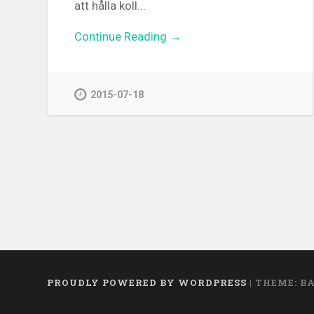
att hålla koll...
Continue Reading →
2015-07-18
PROUDLY POWERED BY WORDPRESS
|
THEME: B