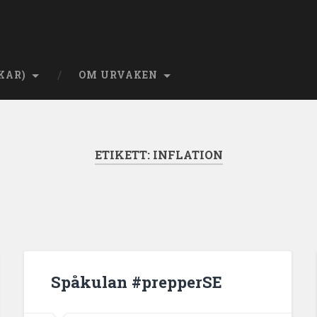
KAR)
OM URVAKEN
ETIKETT:
INFLATION
Spåkulan #prepperSE