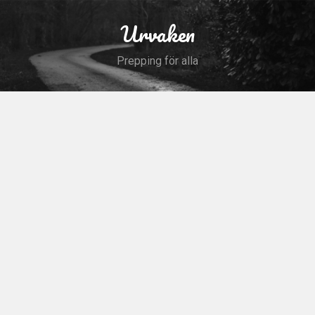
Skip
to
Urvaken
Search
content
Prepping för alla