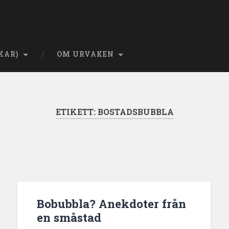
KAR)
OM URVAKEN
ETIKETT:
BOSTADSBUBBLA
Bobubbla? Anekdoter från
en småstad