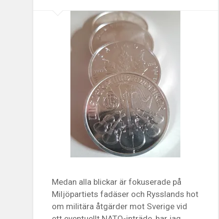
Medan alla blickar är fokuserade på
Miljöpartiets fadäser och Rysslands hot
om militära åtgärder mot Sverige vid
ett eventuellt NATO-inträde, har jag