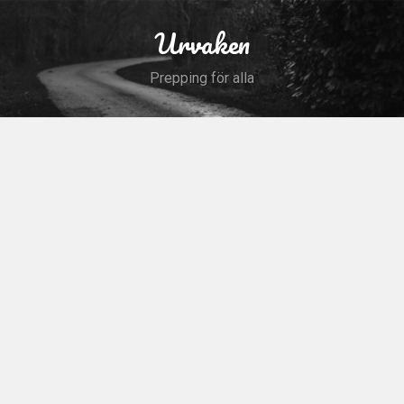
Skip
to
Urvaken
Search
content
Prepping för alla