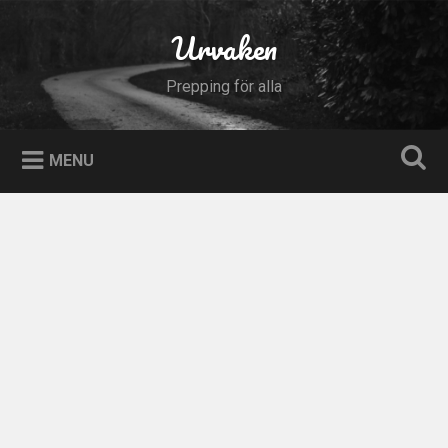
Skip
to
Urvaken
Search
content
Prepping för alla
MENU