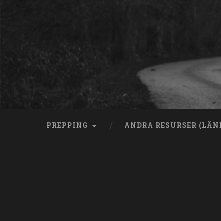
Skip
to
content
Search
PREPPING
ANDRA RESURSER (LÄN