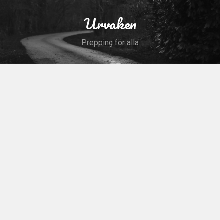
Skip
to
Urvaken
Search
content
Prepping för alla