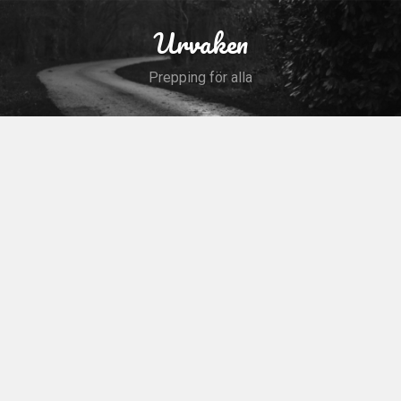
Skip
to
Urvaken
Search
content
Prepping för alla