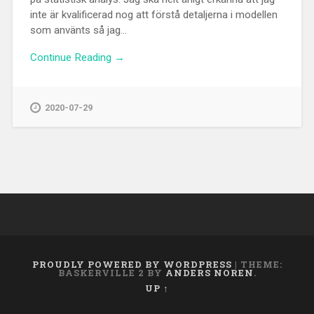
inte är kvalificerad nog att förstå detaljerna i modellen
som använts så jag...
Continue Reading →
2020-07-29
PROUDLY POWERED BY WORDPRESS
|
THEME:
BASKERVILLE 2 BY
ANDERS NOREN
.
UP ↑