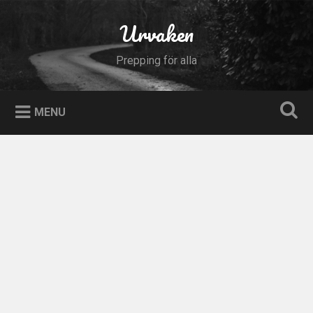
Skip
to
Urvaken
Search
content
Prepping för alla
MENU