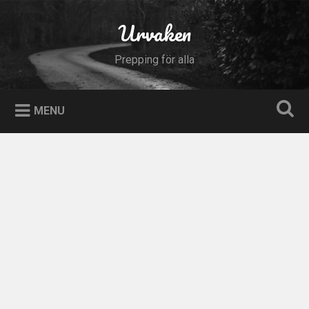
Skip
to
Urvaken
Search
content
Prepping för alla
MENU