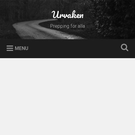
Skip
to
Urvaken
Search
content
Prepping för alla
MENU