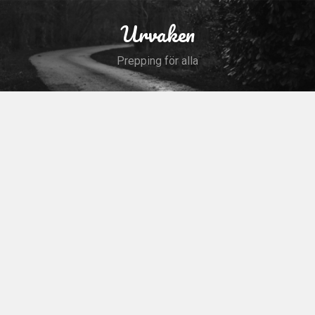
Skip
to
Urvaken
Search
content
Prepping för alla