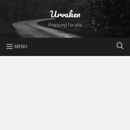
Skip
to
Urvaken
Search
content
Prepping för alla
MENU