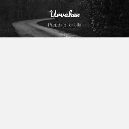
Skip
to
Urvaken
Search
content
Prepping för alla