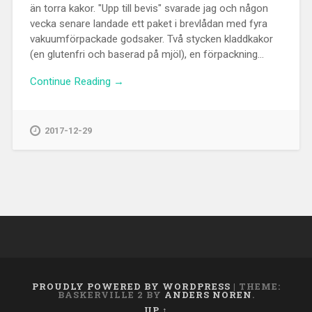
än torra kakor. "Upp till bevis" svarade jag och någon
vecka senare landade ett paket i brevlådan med fyra
vakuumförpackade godsaker. Två stycken kladdkakor
(en glutenfri och baserad på mjöl), en förpackning...
Continue Reading →
2017-12-29
PROUDLY POWERED BY WORDPRESS
|
THEME:
BASKERVILLE 2 BY
ANDERS NOREN
.
UP ↑