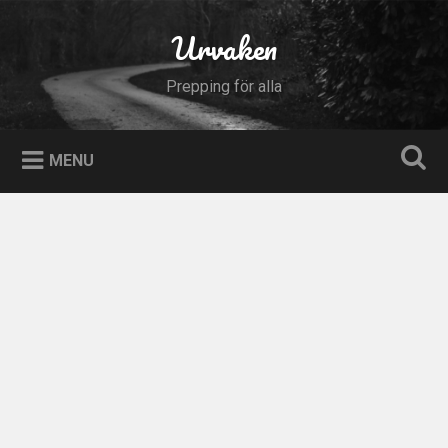
Skip
to
Urvaken
Search
content
Prepping för alla
MENU