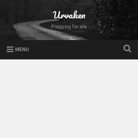
Skip
to
Urvaken
Search
content
Prepping för alla
MENU