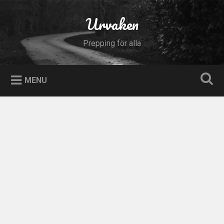
Skip
to
Urvaken
Search
content
Prepping för alla
MENU