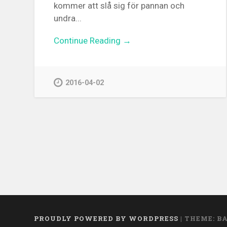
kommer att slå sig för pannan och
undra...
Continue Reading →
2016-04-02
PROUDLY POWERED BY WORDPRESS
|
THEME: B