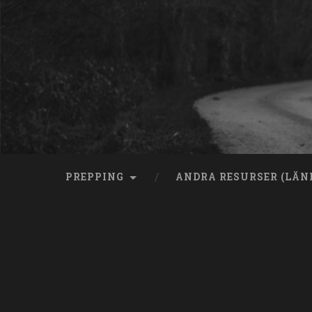
Skip
to
content
Search
PREPPING
ANDRA RESURSER (LÄN