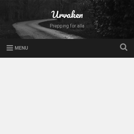
Skip
to
Urvaken
Search
content
Prepping för alla
MENU