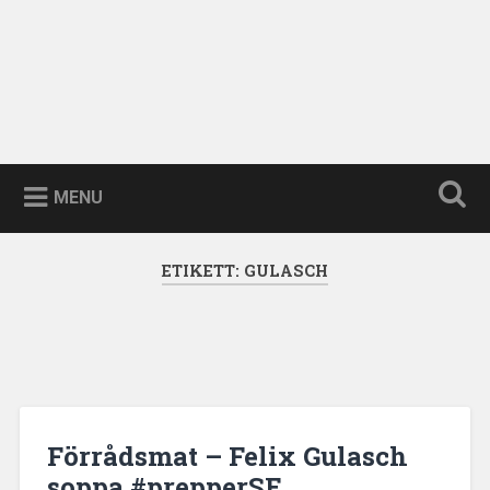
MENU
ETIKETT:
GULASCH
Förrådsmat – Felix Gulasch
soppa #prepperSE