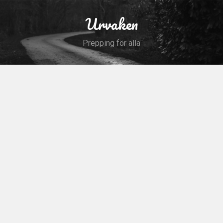
Skip
to
Urvaken
Search
content
Prepping för alla