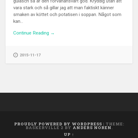
gulasch så är den förvånansvärt god. Kryddig utan att
vara stark och så gillar jag att man faktiskt känner
smaken av köttet och potatisen i soppan. Något som
kan...
Continue Reading →
2015-11-17
PROUDLY POWERED BY WORDPRESS
|
THEME:
BASKERVILLE 2 BY
ANDERS NOREN
.
UP ↑