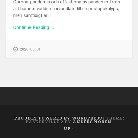
Corona-pandemin och effekterna av pandemin Trots
allt har inte världen förvandlats till en postapokalyps,
men samtidigt är...
Continue Reading →
2020-05-01
PROUDLY POWERED BY WORDPRESS
|
THEME:
BASKERVILLE 2 BY
ANDERS NOREN
.
UP ↑