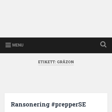
MENU
ETIKETT:
GRÅZON
Ransonering #prepperSE