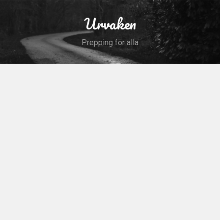
Skip
to
Urvaken
Search
content
Prepping för alla