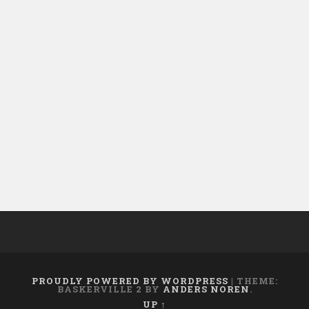
PROUDLY POWERED BY WORDPRESS
|
THEME:
BASKERVILLE 2 BY
ANDERS NOREN
.
UP ↑