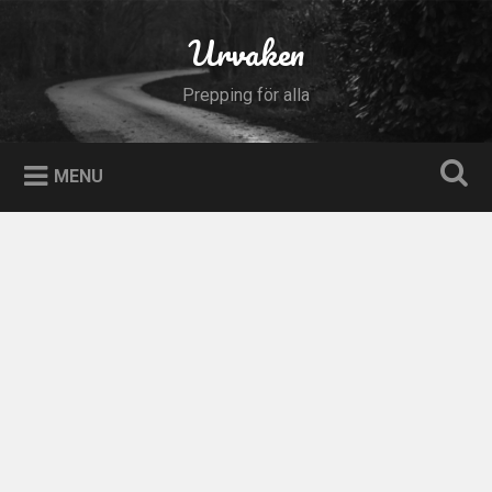
Skip
to
Urvaken
Search
content
Prepping för alla
MENU