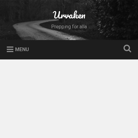
Skip
to
Urvaken
Search
content
Prepping för alla
MENU