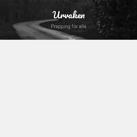
Skip
to
Urvaken
Search
content
Prepping för alla