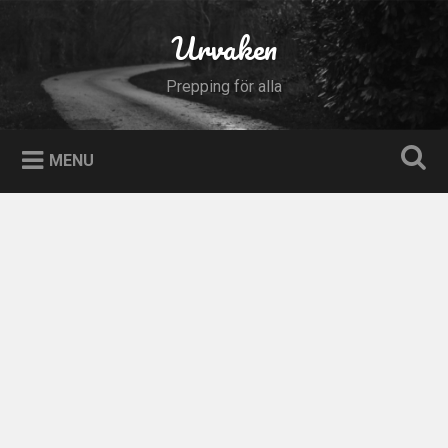
Skip
to
Urvaken
Search
content
Prepping för alla
MENU