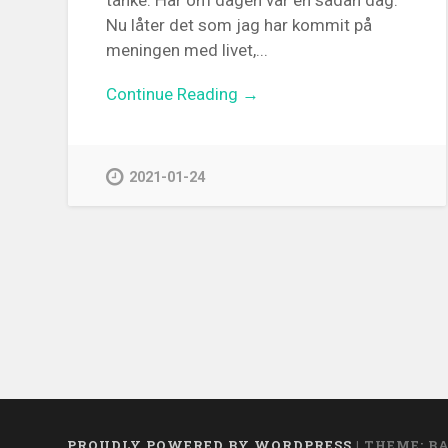
tanke. Här om dagen var en sådan dag.
Nu låter det som jag har kommit på
meningen med livet,...
Continue Reading →
2021-01-24
PROUDLY POWERED BY WORDPRESS
|
THEME: B