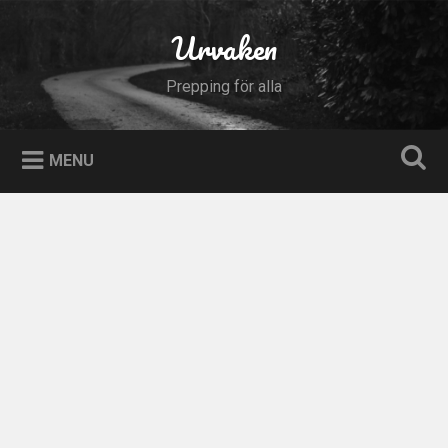
Skip
to
Urvaken
Search
content
Prepping för alla
MENU