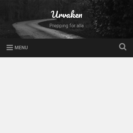
Skip
to
Urvaken
Search
content
Prepping för alla
MENU