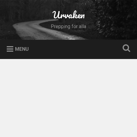
Skip
to
Urvaken
Search
content
Prepping för alla
MENU