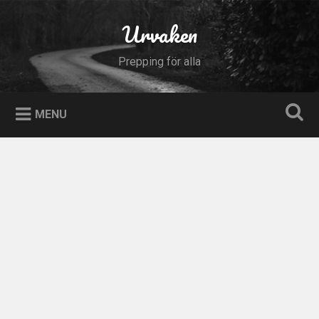
Skip
to
Urvaken
Search
content
Prepping för alla
MENU