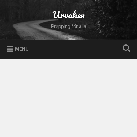
Skip
to
Urvaken
Search
content
Prepping för alla
MENU